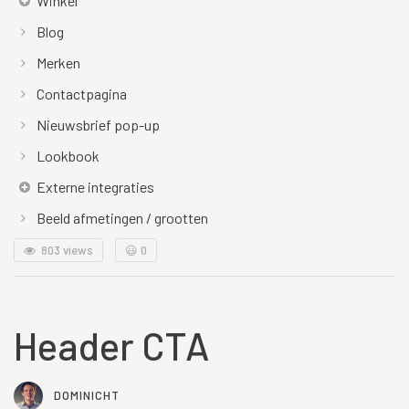
Winkel
Blog
Merken
Contactpagina
Nieuwsbrief pop-up
Lookbook
Externe integraties
Beeld afmetingen / grootten
803 views
😃
0
Header CTA
DOMINICHT