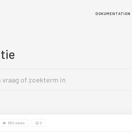
DOKUMENTATION
tie
882 views
😃
0